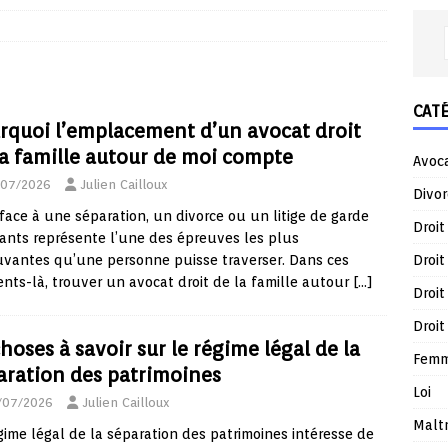
CAT
rquoi l’emplacement d’un avocat droit
la famille autour de moi compte
Avoc
/07/2026
Julien Cailloux
Divor
 face à une séparation, un divorce ou un litige de garde
Droit
ants représente l’une des épreuves les plus
Droit
vantes qu’une personne puisse traverser. Dans ces
ts-là, trouver un avocat droit de la famille autour
[…]
Droit
Droit
hoses à savoir sur le régime légal de la
Femm
aration des patrimoines
Loi
/07/2026
Julien Cailloux
Malt
gime légal de la séparation des patrimoines intéresse de