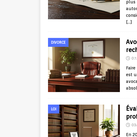
plus 
auton
cons
[…]
Avoc
DIVORCE
rec
07
Faire
est u
avoca
abso
Éva
LOI
pro
03
En 20