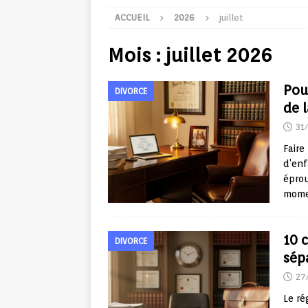
ACCUEIL
2026
juillet
Mois :
juillet 2026
Pou
DIVORCE
de 
31
Faire
d’enf
éprou
momen
10 c
DIVORCE
sép
27
Le ré