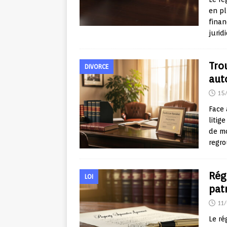
en pl
finan
juri
Tro
DIVORCE
aut
15
Face 
litig
de mo
regr
Rég
LOI
pat
11
Le ré