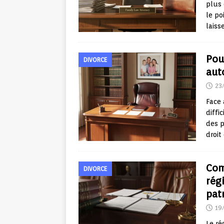
plus 
le po
laisse
Pou
DIVORCE
aut
23
Face 
diffi
des p
droit
Com
DIVORCE
rég
pat
19
Le ré