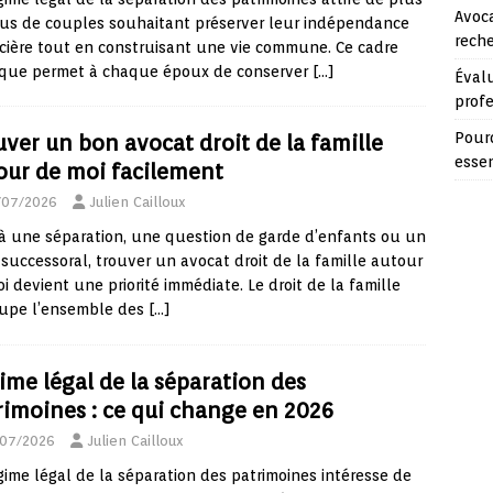
Avoca
us de couples souhaitant préserver leur indépendance
reche
cière tout en construisant une vie commune. Ce cadre
dique permet à chaque époux de conserver
[…]
Évalu
prof
Pourq
uver un bon avocat droit de la famille
essen
our de moi facilement
/07/2026
Julien Cailloux
à une séparation, une question de garde d’enfants ou un
e successoral, trouver un avocat droit de la famille autour
i devient une priorité immédiate. Le droit de la famille
oupe l’ensemble des
[…]
ime légal de la séparation des
rimoines : ce qui change en 2026
/07/2026
Julien Cailloux
gime légal de la séparation des patrimoines intéresse de