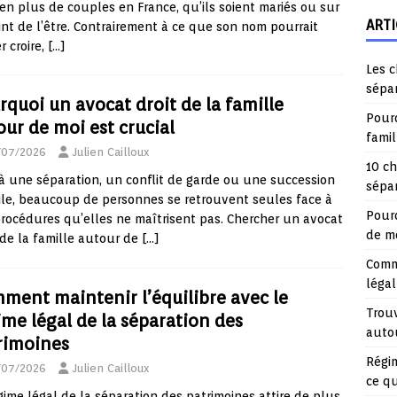
en plus de couples en France, qu’ils soient mariés ou sur
ARTI
int de l’être. Contrairement à ce que son nom pourrait
r croire,
[…]
Les c
sépa
rquoi un avocat droit de la famille
Pourq
our de moi est crucial
fami
/07/2026
Julien Cailloux
10 ch
à une séparation, un conflit de garde ou une succession
sépar
cile, beaucoup de personnes se retrouvent seules face à
Pourq
rocédures qu’elles ne maîtrisent pas. Chercher un avocat
de mo
 de la famille autour de
[…]
Comme
légal
ment maintenir l’équilibre avec le
Trouv
ime légal de la séparation des
auto
rimoines
Régim
/07/2026
Julien Cailloux
ce q
gime légal de la séparation des patrimoines attire de plus