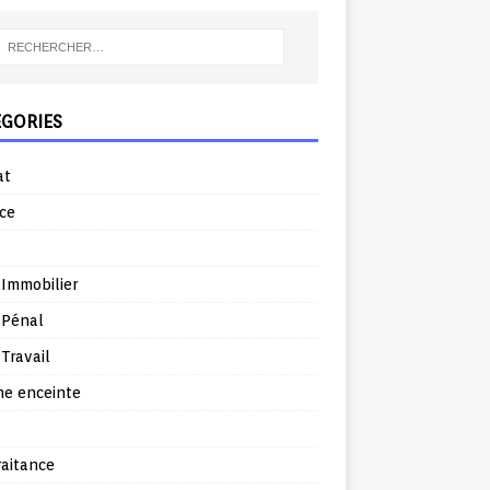
ÉGORIES
at
ce
 Immobilier
 Pénal
 Travail
e enceinte
raitance