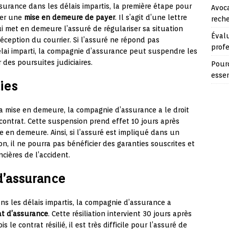
surance dans les délais impartis, la première étape pour
Avoca
ser une
mise en demeure de payer
. Il s’agit d’une lettre
reche
 met en demeure l’assuré de régulariser sa situation
Évalu
éception du courrier. Si l’assuré ne répond pas
prof
ai imparti, la compagnie d’assurance peut suspendre les
 des poursuites judiciaires.
Pourq
essen
ies
a mise en demeure, la compagnie d’assurance a le droit
contrat. Cette suspension prend effet 10 jours après
e en demeure. Ainsi, si l’assuré est impliqué dans un
n, il ne pourra pas bénéficier des garanties souscrites et
ières de l’accident.
 d’assurance
ans les délais impartis, la compagnie d’assurance a
rat d’assurance
. Cette résiliation intervient 30 jours après
le contrat résilié, il est très difficile pour l’assuré de