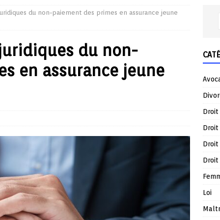
uridiques du non-paiement des primes en assurance jeune
juridiques du non-
CAT
es en assurance jeune
Avoc
Divor
Droit
Droit
Droit
Droit
Femm
Loi
Malt