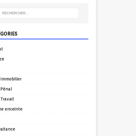
ÉGORIES
at
ce
 Immobilier
 Pénal
 Travail
e enceinte
raitance