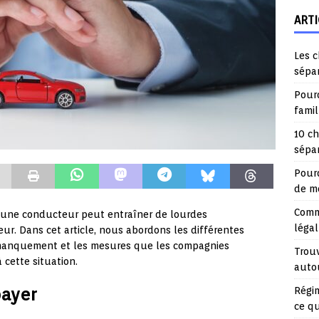
ARTI
Les c
sépa
Pourq
fami
10 ch
sépar
Pourq
de mo
Comme
eune conducteur peut entraîner de lourdes
légal
ur. Dans cet article, nous abordons les différentes
 manquement et les mesures que les compagnies
Trouv
 cette situation.
auto
payer
Régim
ce q