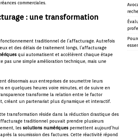
créances commerciales.
Avoca
reche
acturage : une transformation
Évalu
prof
Pourq
fonctionnement traditionnel de l’affacturage. Autrefois
essen
ieux et des délais de traitement longs, l’affacturage
mériques
qui automatisent et accélèrent chaque étape
te pas une simple amélioration technique, mais une
nt désormais aux entreprises de soumettre leurs
ons en quelques heures voire minutes, et de suivre en
transparence transforme la relation entre le factor
nt, créant un partenariat plus dynamique et interactif.
te transformation réside dans la réduction drastique des
affacturage traditionnel pouvait prendre plusieurs
sement, les
solutions numériques
permettent aujourd’hui
après la soumission des factures. Cette réactivité répond