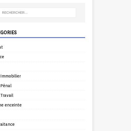
ÉGORIES
at
ce
 Immobilier
 Pénal
 Travail
e enceinte
raitance