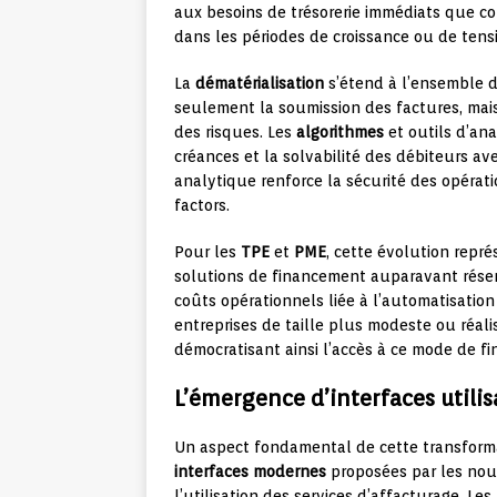
aux besoins de trésorerie immédiats que c
dans les périodes de croissance ou de ten
La
dématérialisation
s’étend à l’ensemble d
seulement la soumission des factures, mais
des risques. Les
algorithmes
et outils d’an
créances et la solvabilité des débiteurs ave
analytique renforce la sécurité des opérat
factors.
Pour les
TPE
et
PME
, cette évolution repr
solutions de financement auparavant réser
coûts opérationnels liée à l’automatisation
entreprises de taille plus modeste ou réal
démocratisant ainsi l’accès à ce mode de f
L’émergence d’interfaces utilis
Un aspect fondamental de cette transformat
interfaces modernes
proposées par les nou
l’utilisation des services d’affacturage. Les