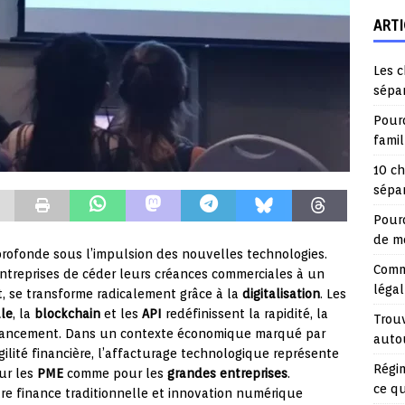
ARTI
Les c
sépa
Pourq
fami
10 ch
sépar
Pourq
de mo
rofonde sous l’impulsion des nouvelles technologies.
Comme
entreprises de céder leurs créances commerciales à un
légal
, se transforme radicalement grâce à la
digitalisation
. Les
lle
, la
blockchain
et les
API
redéfinissent la rapidité, la
Trouv
 financement. Dans un contexte économique marqué par
auto
gilité financière, l’affacturage technologique représente
Régim
ur les
PME
comme pour les
grandes entreprises
.
ce q
e finance traditionnelle et innovation numérique