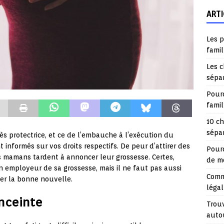
ARTI
Les p
famil
Les c
sépa
Pourq
fami
10 ch
sépar
rès protectrice, et ce de l’embauche à l’exécution du
t informés sur vos droits respectifs. De peur d’attirer des
Pourq
 mamans tardent à annoncer leur grossesse. Certes,
de mo
n employeur de sa grossesse, mais il ne faut pas aussi
Comme
er la bonne nouvelle.
légal
nceinte
Trouv
auto