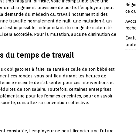
t trop fatigant, difficile, voire incompatible avec une
Régim
r un changement provisoire de poste. L’employeur peut
ce q
la demande du médecin du travail notamment si des
rsonne travaille normalement de nuit, une mutation à un
Avoca
 si c’est impossible, indépendant du congé de maternité,
reche
ui sera accordée. Pour la mutation, aucune diminution de
Évalu
prof
 du temps de travail
obligatoires à faire, sa santé et celle de son bébé est
ement ces rendez-vous ont lieu durant les heures de
e femme enceinte de s’absenter pour ces interventions et
duites de son salaire. Toutefois, certaines entreprises
plémentaire pour les femmes enceintes, pour en savoir
 société, consultez sa convention collective.
nt constatée, l’employeur ne peut licencier une future