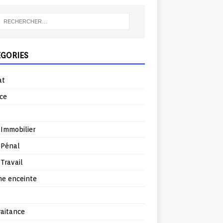
ÉGORIES
at
ce
 Immobilier
 Pénal
 Travail
e enceinte
raitance