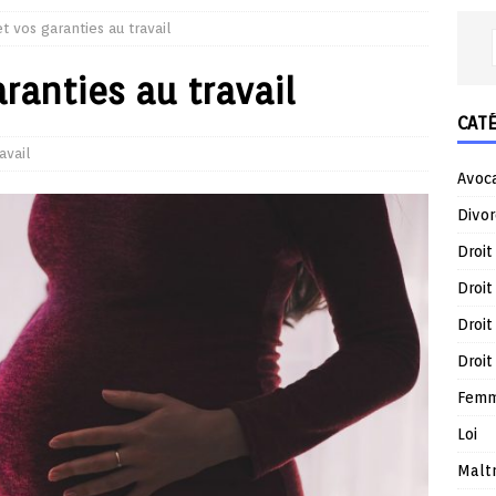
et vos garanties au travail
aranties au travail
CAT
avail
Avoc
Divor
Droit
Droit
Droit
Droit
Femm
Loi
Malt