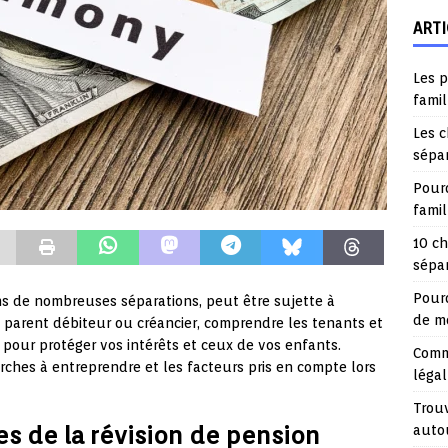
ARTI
Les p
famil
Les c
sépa
Pourq
fami
10 ch
sépar
Pourq
ns de nombreuses séparations, peut être sujette à
de mo
e parent débiteur ou créancier, comprendre les tenants et
 pour protéger vos intérêts et ceux de vos enfants.
Comme
rches à entreprendre et les facteurs pris en compte lors
légal
Trouv
s de la révision de pension
auto