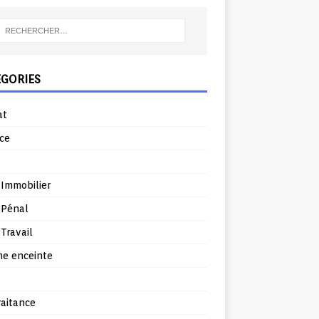
ÉGORIES
at
ce
 Immobilier
 Pénal
 Travail
e enceinte
raitance