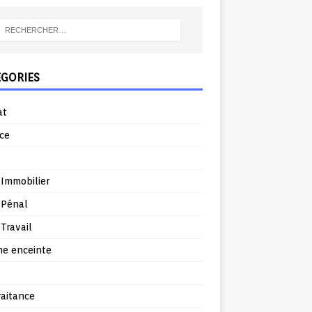
ÉGORIES
at
ce
 Immobilier
 Pénal
 Travail
e enceinte
raitance