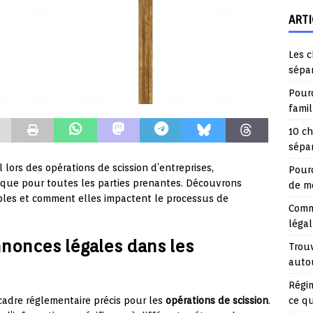
ARTI
Les c
sépa
Pourq
fami
10 ch
sépar
 lors des opérations de scission d’entreprises,
Pourq
dique pour toutes les parties prenantes. Découvrons
de mo
bles et comment elles impactent le processus de
Comme
légal
nnonces légales dans les
Trouv
auto
Régim
ce q
cadre réglementaire précis pour les
opérations de scission
.