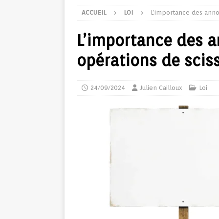
ACCUEIL
LOI
L’importance des annon
L’importance des a
opérations de scis
24/09/2024
Julien Cailloux
Loi