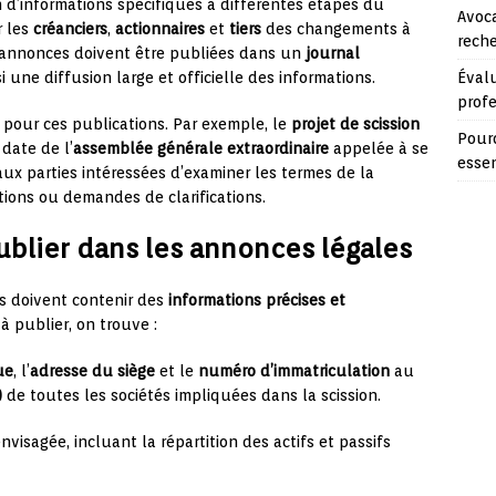
 d’informations spécifiques à différentes étapes du
Avoca
r les
créanciers
,
actionnaires
et
tiers
des changements à
reche
es annonces doivent être publiées dans un
journal
Évalu
i une diffusion large et officielle des informations.
prof
s pour ces publications. Par exemple, le
projet de scission
Pourq
date de l’
assemblée générale extraordinaire
appelée à se
essen
aux parties intéressées d’examiner les termes de la
tions ou demandes de clarifications.
ublier dans les annonces légales
ns doivent contenir des
informations précises et
à publier, on trouve :
ue
, l’
adresse du siège
et le
numéro d’immatriculation
au
)
de toutes les sociétés impliquées dans la scission.
nvisagée, incluant la répartition des actifs et passifs