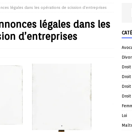
ces légales dans les opérations de scission d’entreprises
nnonces légales dans les
CAT
sion d’entreprises
Avoc
Divor
Droit
Droit
Droit
Droit
Femm
Loi
Malt