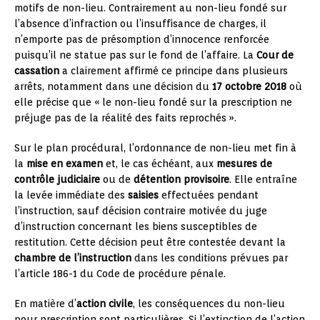
motifs de non-lieu. Contrairement au non-lieu fondé sur
l’absence d’infraction ou l’insuffisance de charges, il
n’emporte pas de présomption d’innocence renforcée
puisqu’il ne statue pas sur le fond de l’affaire. La
Cour de
cassation
a clairement affirmé ce principe dans plusieurs
arrêts, notamment dans une décision du
17 octobre 2018
où
elle précise que « le non-lieu fondé sur la prescription ne
préjuge pas de la réalité des faits reprochés ».
Sur le plan procédural, l’ordonnance de non-lieu met fin à
la
mise en examen
et, le cas échéant, aux
mesures de
contrôle judiciaire
ou de
détention provisoire
. Elle entraîne
la levée immédiate des
saisies
effectuées pendant
l’instruction, sauf décision contraire motivée du juge
d’instruction concernant les biens susceptibles de
restitution. Cette décision peut être contestée devant la
chambre de l’instruction
dans les conditions prévues par
l’article 186-1 du Code de procédure pénale.
En matière d’
action civile
, les conséquences du non-lieu
pour prescription sont particulières. Si l’extinction de l’action