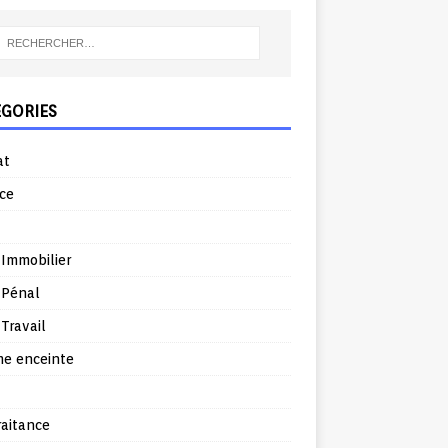
ÉGORIES
at
ce
 Immobilier
 Pénal
 Travail
e enceinte
raitance