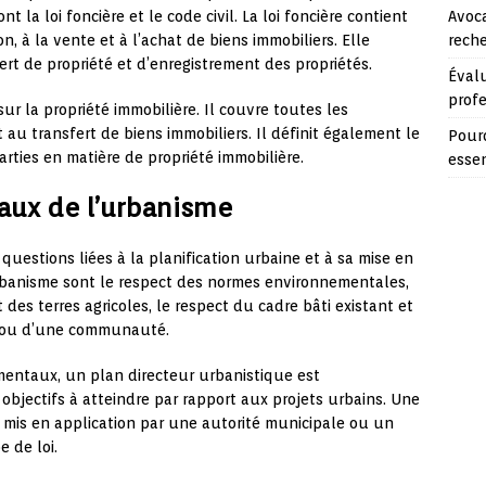
Avoca
t la loi foncière et le code civil. La loi foncière contient
reche
on, à la vente et à l’achat de biens immobiliers. Elle
rt de propriété et d’enregistrement des propriétés.
Évalu
prof
sur la propriété immobilière. Il couvre toutes les
t au transfert de biens immobiliers. Il définit également le
Pourq
rties en matière de propriété immobilière.
essen
aux de l’urbanisme
questions liées à la planification urbaine et à sa mise en
rbanisme sont le respect des normes environnementales,
des terres agricoles, le respect du cadre bâti existant et
e ou d’une communauté.
entaux, un plan directeur urbanistique est
objectifs à atteindre par rapport aux projets urbains. Une
est mis en application par une autorité municipale ou un
 de loi.