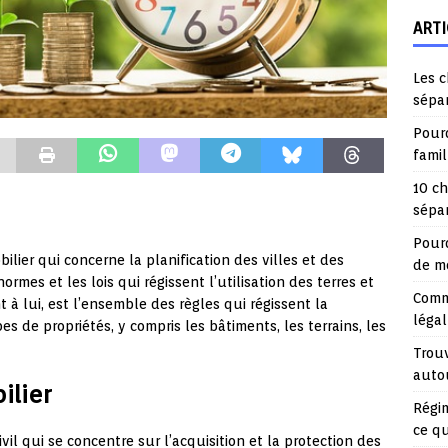
ARTI
Les c
sépa
Pourq
fami
10 ch
sépar
Pourq
lier qui concerne la planification des villes et des
de mo
rmes et les lois qui régissent l’utilisation des terres et
Comme
t à lui, est l’ensemble des règles qui régissent la
légal
es de propriétés, y compris les bâtiments, les terrains, les
Trouv
auto
ilier
Régim
ce q
ivil qui se concentre sur l’acquisition et la protection des