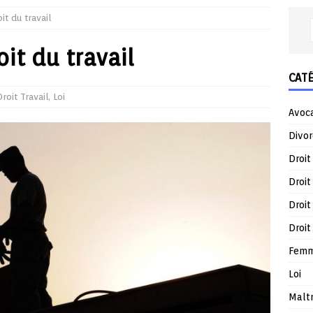
it du travail
it du travail
CAT
Droit Travail
,
Loi
Avoc
Divor
Droit
Droit
Droit
Droit
Femm
Loi
Malt