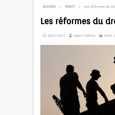
ACCUEIL
DROIT
Les réformes du dro
Les réformes du dro
26/07/2017
Julien Cailloux
Droit
,