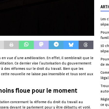
ARTI
Les c
sépa
Pourq
fami
10 ch
sépar
en vue d’une amélioration. En effet, il semblerait que le
Pourq
ilitation. Ce dernier vise l’autorisation du gouvernement
de mo
à des réformes sur le droit du travail. Bien que les
Comme
 cette nouvelle ne laisse pas insensible et tous sont aux
légal
Trouv
 moins floue pour le moment
auto
Régim
itation concernant la réforme du droit du travail au
ce q
 passera devant le parlement pour y être débattu et voté.