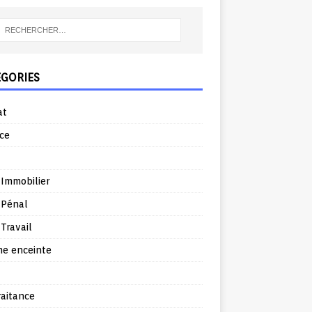
ÉGORIES
at
ce
 Immobilier
 Pénal
 Travail
e enceinte
raitance