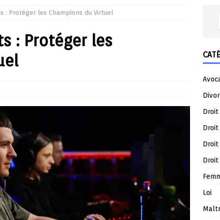
s : Protéger les Champions du Virtuel
s : Protéger les
CAT
uel
Avoc
Divor
Droit
Droit
Droit
Droit
Femm
Loi
Malt