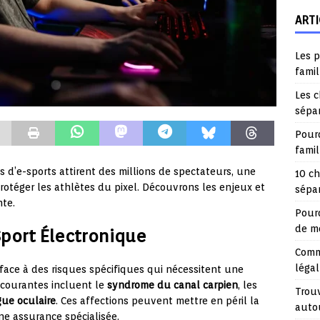
ARTI
Les p
famil
Les c
sépa
Pourq
fami
 d’e-sports attirent des millions de spectateurs, une
10 ch
otéger les athlètes du pixel. Découvrons les enjeux et
sépar
nte.
Pourq
de mo
port Électronique
Comme
légal
face à des risques spécifiques qui nécessitent une
 courantes incluent le
syndrome du canal carpien
, les
Trouv
gue oculaire
. Ces affections peuvent mettre en péril la
auto
une assurance spécialisée.