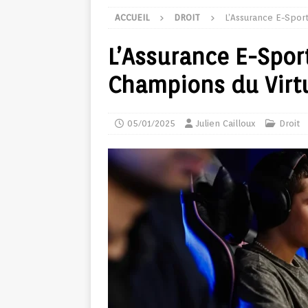
ACCUEIL
DROIT
L’Assurance E-Sport
L’Assurance E-Sport
Champions du Virt
05/01/2025
Julien Cailloux
Droit