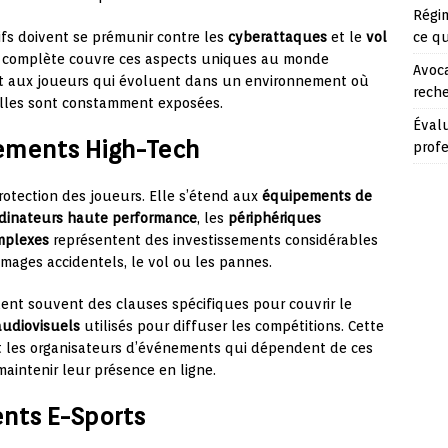
Régim
ce q
ifs doivent se prémunir contre les
cyberattaques
et le
vol
s complète couvre ces aspects uniques au monde
Avoca
rit aux joueurs qui évoluent dans un environnement où
reche
elles sont constamment exposées.
Évalu
ements High-Tech
prof
protection des joueurs. Elle s’étend aux
équipements de
dinateurs haute performance
, les
périphériques
mplexes
représentent des investissements considérables
mages accidentels, le vol ou les pannes.
uent souvent des clauses spécifiques pour couvrir le
udiovisuels
utilisés pour diffuser les compétitions. Cette
et les organisateurs d’événements qui dépendent de ces
aintenir leur présence en ligne.
nts E-Sports