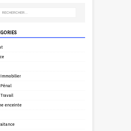
ÉGORIES
at
ce
 Immobilier
 Pénal
 Travail
e enceinte
raitance