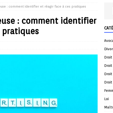
use : comment identifier et réagir face à ces pratiques
euse : comment identifier
CAT
s pratiques
Avoc
Divor
Droit
Droit
Droit
Droit
Femm
Loi
Malt