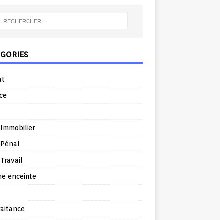
ÉGORIES
at
ce
 Immobilier
 Pénal
 Travail
e enceinte
raitance