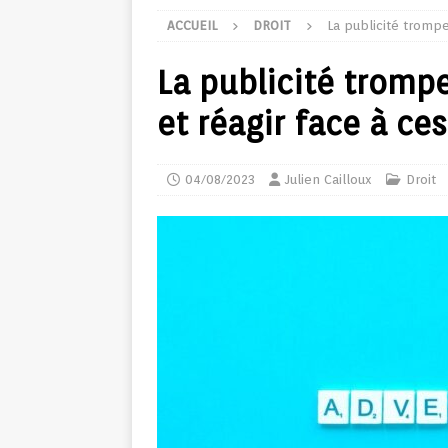
ACCUEIL
DROIT
La publicité trompe
La publicité tromp
et réagir face à ce
04/08/2023
Julien Cailloux
Droit