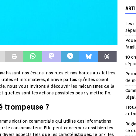
ARTI
Les c
sépa
Pourq
fami
10 ch
sépar
vahissant nos écrans, nos rues et nos boîtes aux lettres.
Pourq
 utiles et informatives, il arrive parfois qu’elles soient
de mo
le, nous vous invitons à découvrir les mécanismes de la
Comme
t quelles sont les actions possibles pour y mettre fin.
légal
té trompeuse ?
Trouv
auto
mmunication commerciale qui utilise des informations
Régim
ur le consommateur. Elle peut concerner aussi bien les
ce q
divers aspects tels que les caractéristiques, le prix, les